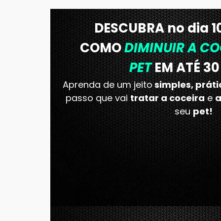
DESCUBRA no dia 10
COMO
DIMINUIR A CO
PET
EM ATÉ 30
Aprenda de um jeito
simples, práti
passo que vai
tratar a coceira
e
a
seu
pet!