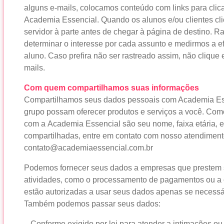
alguns e-mails, colocamos conteúdo com links para clicar
Academia Essencial. Quando os alunos e/ou clientes c
servidor à parte antes de chegar à página de destino. 
determinar o interesse por cada assunto e medirmos a 
aluno. Caso prefira não ser rastreado assim, não clique
mails.
Com quem compartilhamos suas informações
Compartilhamos seus dados pessoais com Academia Ess
grupo possam oferecer produtos e serviços a você. Co
com a Academia Essencial são seu nome, faixa etária, e
compartilhadas, entre em contato com nosso atendiment
contato@academiaessencial.com.br
Podemos fornecer seus dados a empresas que prestem 
atividades, como o processamento de pagamentos ou a 
estão autorizadas a usar seus dados apenas se necessár
Também podemos passar seus dados:
– Conforme exigido por lei para atender a intimações ou